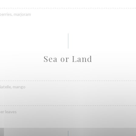
erries, marjoram
Sea or Land
liatelle, mango
er leaves