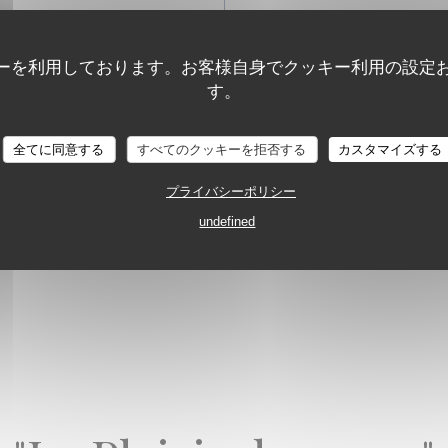
Sweets
ーを利用しております。お客様自身でクッキー利用の設定
す。
L'Oiseau Bleu
全てに同意する
すべてのクッキーを拒否する
カスタマイズする
st, caramel sauce
プライバシーポリシー
NEY
undefined
apple, herbal tea