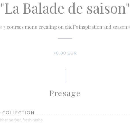
"La Balade de saison"
« 3 courses menu creating on chef’s inspiration and season 
70,00 EUR
Presage
 COLLECTION
mber sorbet, fresh herbs