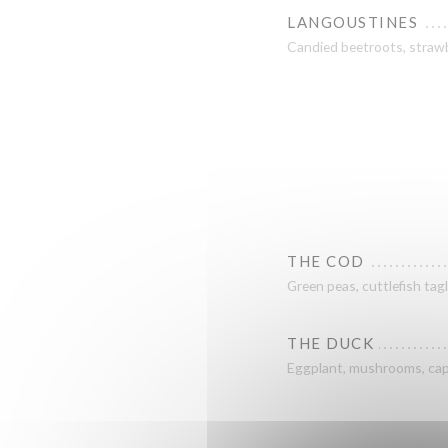
LANGOUSTINES
Candied beetroots, strawb
THE COD
Green peas, cuttlefish tag
THE DUCK
Eggplant, mushrooms, cap