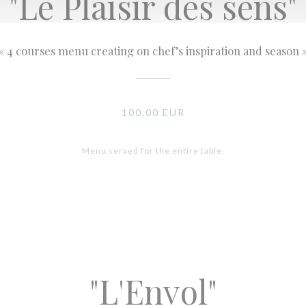
"Le Plaisir des sens"
« 4 courses menu creating on chef’s inspiration and season 
100,00 EUR
Menu served for the entire table.
"L'Envol"