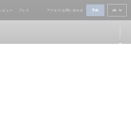
JA
レビュー
プレス
アクセス/お問い合わせ
予約
((新しいウィンドウで開きます))
((新しいウィンドウで開きます))
Fa
Ins