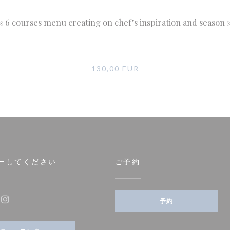
« 6 courses menu creating on chef’s inspiration and season 
130,00 EUR
ーしてください
ご予約
ウで開きます))
予約
ebook ((新しいウィンドウで開きます))
Instagram ((新しいウィンドウで開きます))