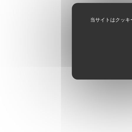
当サイトはクッキ
THE APRICOT
Brioche French toast, yea
THE HEATHER HO
Lemon balm, Granny Smith 