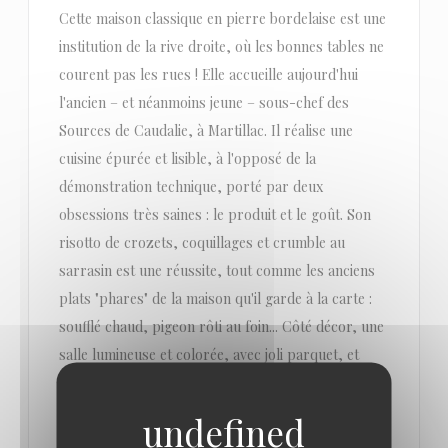
Cette maison classique en pierre bordelaise est une
institution de la rive droite, où les bonnes tables ne
courent pas les rues ! Elle accueille aujourd'hui
l'ancien – et néanmoins jeune – sous-chef des
Sources de Caudalie, à Martillac. Il réalise une
cuisine épurée et lisible, à l'opposé de la
démonstration technique, porté par deux
obsessions très saines : le produit et le goût. Son
risotto de crozets, coquillages et crumble au
sarrasin est une réussite, tout comme les anciens
plats "phares" de la maison qu'il garde à la carte :
soufflé chaud, pigeon rôti au foin... Côté décor, une
salle lumineuse et colorée, avec joli parquet, et
même un patio-jardin charmant pour les beaux
jours.