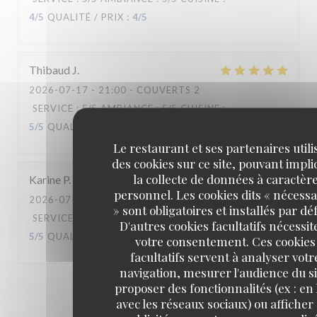
4
/5
QUALITÉ / PRIX
:
4
/5
Thibaud
J
2026-07-17
- 21:00 - COUVERTS 2
SERVICE
:
5
/5
AMBIANCE
:
5
/5
CUISINE
:
5
/5
QUALITÉ / PRIX
:
5
/5
Le restaurant et ses partenaires utili
des cookies sur ce site, pouvant impl
la collecte de données à caractèr
Karine
P
personnel. Les cookies dits « nécessa
2026-07-16
- 13:00 - COUVERTS 2
» sont obligatoires et installés par dé
SERVICE
:
5
/5
AMBIANCE
:
5
/5
CUISINE
:
D'autres cookies facultatifs nécessit
5
/5
QUALITÉ / PRIX
:
4
/5
votre consentement. Ces cookies
facultatifs servent à analyser votr
navigation, mesurer l'audience du si
proposer des fonctionnalités (ex : en 
1
2
3
avec les réseaux sociaux) ou afficher