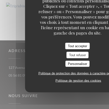
publicités ou contenus personnalisé
Cliquez sur « Tout accepter », « To
refuser » ou « Personnaliser » pour 
vos préférences. Vous pouvez modif
vos choix à tout moment en cliquant
l'icône représentant un cookie en ba
gauche des pages du site.
Tout accepter
ADRESSE
Tout refuser
Personnaliser
((ouvre une nouvelle fenêtre))
127 Avenue Thiers 33100 Bordeaux
Politique de protection des données à caractère p
05 56 81 09 39
Politique de gestion des cookies
NOUS SUIVRE