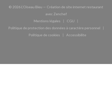
© 2026 L'Oiseau Bleu — Création de site internet restaurant
((ouvre une nouvelle fenêtre)
avec
Zenchef
Mentions légales
CGU
((ouvre une nouvelle fenêtre))
((ouvre une nouvelle fen
Politique de protection des données à caractère personnel
((ouvre une nouvelle fenêtre))
Politique de cookies
Accessibilite
((ouvre une nouvelle fenêtre))
((ouvre une nouvelle fe