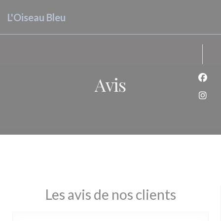
Personnalisation de vos choix en matière de cookies
L'Oiseau Bleu
Avis
Face
Inst
Les avis de nos clients